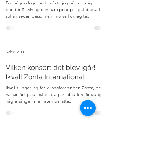
12 dec. 2011
Snörvel, host och lite sång på
det…..
För några dagar sedan åkte jag på en riktig
dunderförkylning och har i princip legat däckad på
soffan sedan dess, men imorse fick jag ta...
5 dec. 2011
Vilken konsert det blev igår!
Ikväll Zonta International
Ikväll sjunger jag för kvinnoföreningen Zonta, de
har sin årliga julfest och jag är inbjuden för sjunga
några sånger, men även berätta...