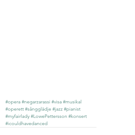
#opera
#negarzarassi
#visa
#musikal
#operett
#sångglädje
#jazz
#pianist
#myfairlady
#LowePettersson
#konsert
#icouldhavedanced