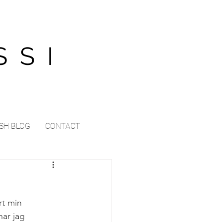
SSI
SH BLOG
CONTACT
t min 
har jag 