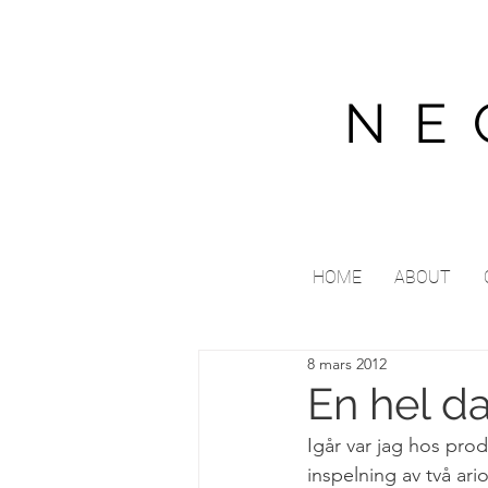
NE
HOME
ABOUT
8 mars 2012
En hel da
Igår var jag hos pro
inspelning av två ario