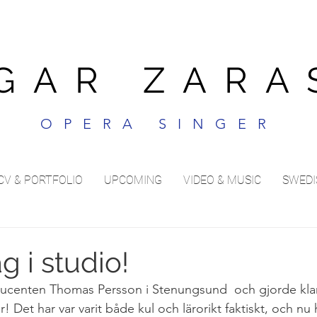
GAR ZARA
OPERA SINGER
CV & PORTFOLIO
UPCOMING
VIDEO & MUSIC
SWEDI
g i studio!
ducenten Thomas Persson i Stenungsund  och gjorde klar
r! Det har var varit både kul och lärorikt faktiskt, och nu 