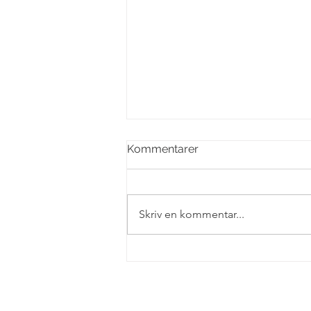
Kommentarer
Skriv en kommentar...
Kontrapunkts vinnare,
julkalender och Indien!