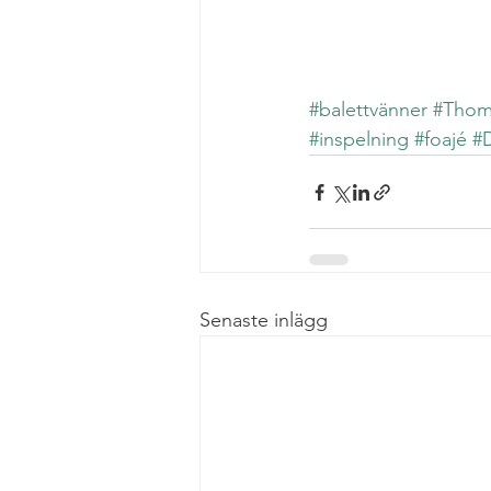
#balettvänner
#Thom
#inspelning
#foajé
#
Senaste inlägg