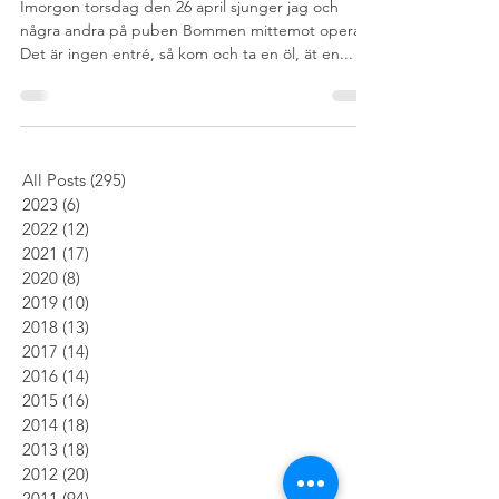
Imorgon torsdag den 26 april sjunger jag och
några andra på puben Bommen mittemot operan.
Det är ingen entré, så kom och ta en öl, ät en...
All Posts
(295)
295 inlägg
2023
(6)
6 inlägg
2022
(12)
12 inlägg
2021
(17)
17 inlägg
2020
(8)
8 inlägg
2019
(10)
10 inlägg
2018
(13)
13 inlägg
2017
(14)
14 inlägg
2016
(14)
14 inlägg
2015
(16)
16 inlägg
2014
(18)
18 inlägg
2013
(18)
18 inlägg
2012
(20)
20 inlägg
2011
(94)
94 inlägg