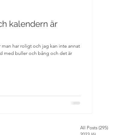
ch kalendern är
r man har roligt och jag kan inte annat
dd med buller och bång och det är
All Posts
(295)
295 inlägg
2023
(6)
6 inlägg