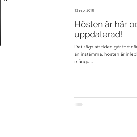
13 sep. 2018
Hösten är här o
uppdaterad!
Det sägs att tiden går fort nä
än instämma, hösten är inle
många...