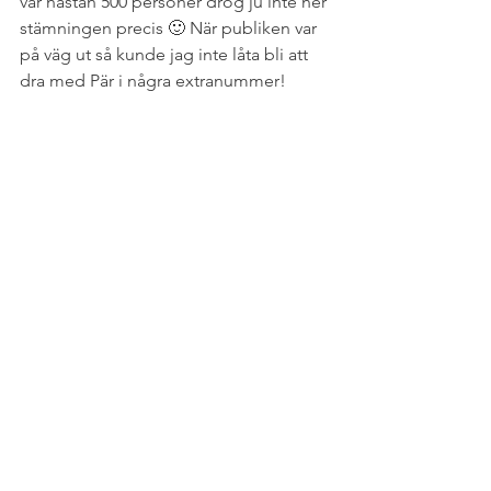
var nästan 500 personer drog ju inte ner 
stämningen precis 🙂 När publiken var 
på väg ut så kunde jag inte låta bli att 
dra med Pär i några extranummer!