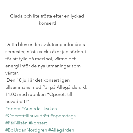
Glada och lite trötta efter en lyckad 
konsert!
Detta blev en fin avslutning inför årets 
semester, nästa vecka åker jag söderut 
för att fylla på med sol, värme och 
energi inför de nya utmaningar som 
väntar.
 Den 18 juli är det konsert igen 
tillsammans med Pär på Allégården. kl. 
11.00 med rubriken “Operett till 
huvudrätt!”
#opera
#Annedalskyrkan
#Operetttillhuvudrätt
#operadags
#PärNilsén
#konsert
#BoUrbanNordgren
#Allégården