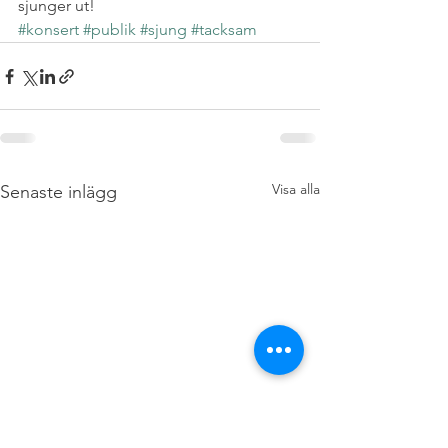
sjunger ut!
#konsert
#publik
#sjung
#tacksam
Visa alla
Senaste inlägg