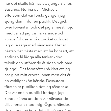
hur det skulle kännas att sjunga 3 arior, 
Susanna, Norina och Michaela 
eftersom det var första gången jag 
sjöng dem inför en publik. Det gick 
över förväntan och det jag är mest nöjd 
med var att jag var närvarande och 
kunde fokusera på uttrycket och det 
jag ville säga med sångerna. Det är 
nästan det bästa med att ha konsert, att 
äntligen få lägga alla tankar kring 
teknik och utförande åt sidan och bara 
sjunga!  Det förutsätter så klart att jag 
har gjort mitt arbete innan men det är 
en verkligt skön känsla. Dessutom 
förstärker publiken det jag sänder ut. 
Det var en fin publik i fredags, jag 
kunde känna att dom var närvarande 
tillsammans med mig. Ögon, händer, 
vinklingen på huvudet, allt säger något 