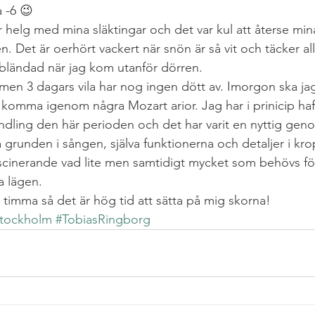
 -6 😉
r helg med mina släktingar och det var kul att återse mi
. Det är oerhört vackert när snön är så vit och täcker allt
v bländad när jag kom utanför dörren.
men 3 dagars vila har nog ingen dött av. Imorgon ska jag 
komma igenom några Mozart arior. Jag har i prinicip haft
undling den här perioden och det har varit en nyttig ge
 grunden i sången, själva funktionerna och detaljer i kr
ascinerande vad lite men samtidigt mycket som behövs för
a lägen.
timma så det är hög tid att sätta på mig skorna!
stockholm
#TobiasRingborg