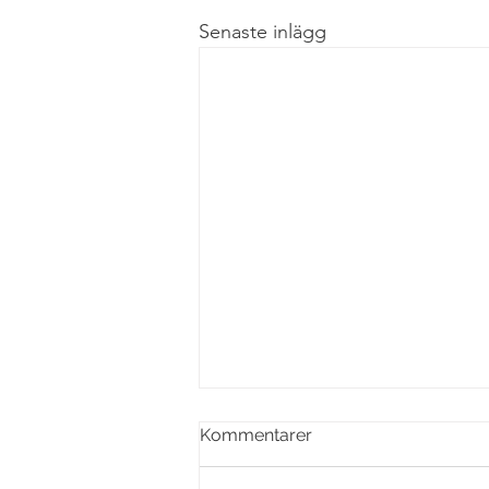
Senaste inlägg
GOD JUL! Sång vid
Kommentarer
midnattsmässa kl. 23.00 i
Masthuggskyrkan