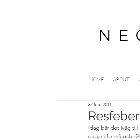
NE
HOME
ABOUT
22 feb. 2011
Resfeber
Idag bär det iväg til
dagar i Umeå och -20,