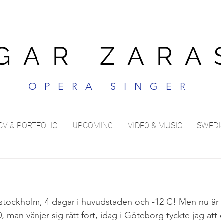
GAR ZARA
OPERA SINGER
CV & PORTFOLIO
UPCOMING
VIDEO & MUSIC
SWEDI
l stockholm, 4 dagar i huvudstaden och -12 C! Men nu är j
 man vänjer sig rätt fort, idag i Göteborg tyckte jag att 