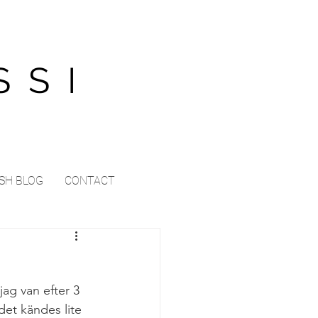
SSI
SH BLOG
CONTACT
ag van efter 3 
det kändes lite 