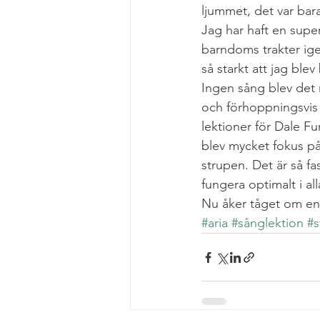
ljummet, det var bara
Jag har haft en supe
barndoms trakter igen
så starkt att jag ble
Ingen sång blev det 
och förhoppningsvis 
lektioner för Dale F
blev mycket fokus på
strupen. Det är så f
fungera optimalt i all
Nu åker tåget om en 
#aria
#sånglektion
#