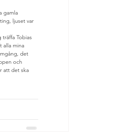
na gamla 
ing, ljuset var 
träffa Tobias 
 alla mina 
nomgång, det 
oppen och 
 att det ska 