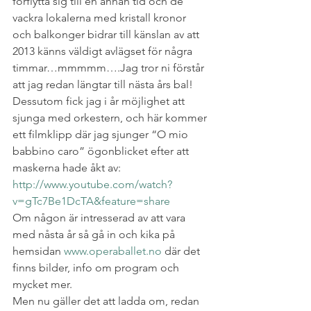
förflytta sig till en annan tid och de 
vackra lokalerna med kristall kronor 
och balkonger bidrar till känslan av att 
2013 känns väldigt avlägset för några 
timmar…mmmmm….Jag tror ni förstår 
att jag redan längtar till nästa års bal!
Dessutom fick jag i år möjlighet att 
sjunga med orkestern, och här kommer 
ett filmklipp där jag sjunger “O mio 
babbino caro” ögonblicket efter att 
maskerna hade åkt av:
http://www.youtube.com/watch?
v=gTc7Be1DcTA&feature=share
Om någon är intresserad av att vara 
med nåsta år så gå in och kika på 
hemsidan 
www.operaballet.no
 där det 
finns bilder, info om program och 
mycket mer.
Men nu gäller det att ladda om, redan 