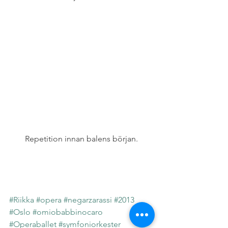
Repetition innan balens början.
#Riikka
#opera
#negarzarassi
#2013
#Oslo
#omiobabbinocaro
#Operaballet
#symfoniorkester