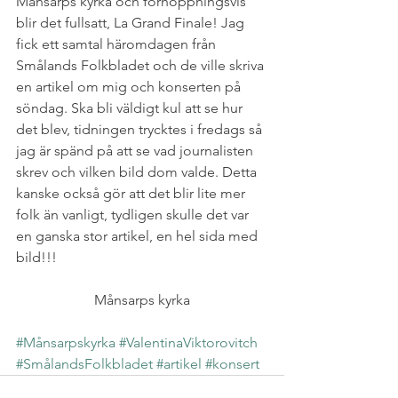
Månsarps kyrka och förhoppningsvis 
blir det fullsatt, La Grand Finale! Jag 
fick ett samtal häromdagen från 
Smålands Folkbladet och de ville skriva 
en artikel om mig och konserten på 
söndag. Ska bli väldigt kul att se hur 
det blev, tidningen trycktes i fredags så 
jag är spänd på att se vad journalisten 
skrev och vilken bild dom valde. Detta 
kanske också gör att det blir lite mer 
folk än vanligt, tydligen skulle det var 
en ganska stor artikel, en hel sida med 
bild!!!
Månsarps kyrka
#Månsarpskyrka
#ValentinaViktorovitch
#SmålandsFolkbladet
#artikel
#konsert