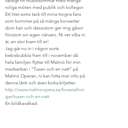
väldigt fin musiksommar med många 
roliga möten med publik och kollegor. 
Ett litet extra tack till mina trogna fans 
som kommer på så många konserter 
dom kan och dessutom ger mig gåvor 
förutom sin egen närvaro. Ni vet vilka ni 
är, en stor kram till er!
Jag går nu in i någon sorts 
bebisbubbla fram till i november då 
hela familjen flyttar till Malmö för min 
medverkan i “Tusen och en natt” på 
Malmö Operan, ni kan hitta mer info på 
denna länk och även boka biljetter: 
http://www.malmoopera.se/forestallnin
gar/tusen-och-en-natt
En bildkavalkad: