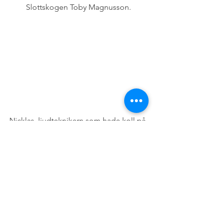
Slottskogen Toby Magnusson.
Nicklas, ljudteknikern som hade koll på 
vilken mick som passade min röst bäst! 
🙂