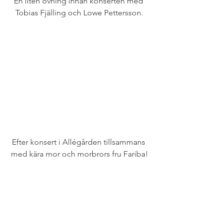
En liten övning innan konserten med 
Tobias Fjälling och Lowe Pettersson.
Efter konsert i Allégården tillsammans 
med kära mor och morbrors fru Fariba!