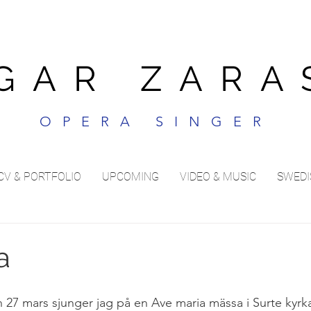
GAR ZARA
OPERA SINGER
CV & PORTFOLIO
UPCOMING
VIDEO & MUSIC
SWEDI
a
7 mars sjunger jag på en Ave maria mässa i Surte kyrka 