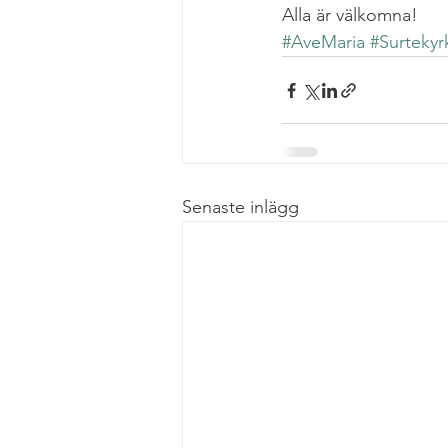
Alla är välkomna!
#AveMaria
#Surtekyr
Senaste inlägg