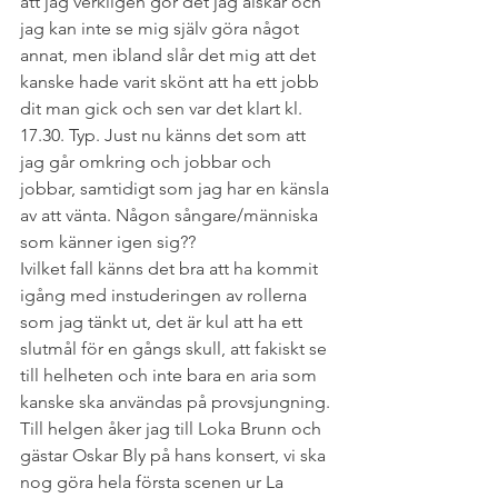
att jag verkligen gör det jag älskar och 
jag kan inte se mig själv göra något 
annat, men ibland slår det mig att det 
kanske hade varit skönt att ha ett jobb 
dit man gick och sen var det klart kl. 
17.30. Typ. Just nu känns det som att 
jag går omkring och jobbar och 
jobbar, samtidigt som jag har en känsla 
av att vänta. Någon sångare/människa 
som känner igen sig??
Ivilket fall känns det bra att ha kommit 
igång med instuderingen av rollerna 
som jag tänkt ut, det är kul att ha ett 
slutmål för en gångs skull, att fakiskt se 
till helheten och inte bara en aria som 
kanske ska användas på provsjungning.
Till helgen åker jag till Loka Brunn och 
gästar Oskar Bly på hans konsert, vi ska 
nog göra hela första scenen ur La 