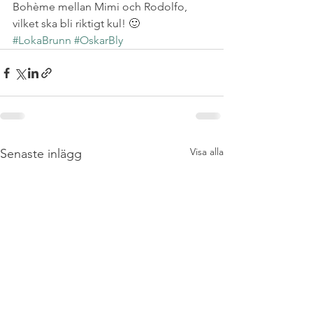
Bohème mellan Mimi och Rodolfo, 
vilket ska bli riktigt kul! 🙂
#LokaBrunn
#OskarBly
Visa alla
Senaste inlägg