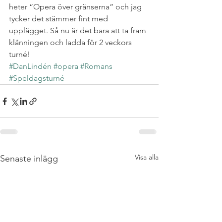
heter “Opera över gränserna” och jag 
tycker det stämmer fint med 
upplägget. Så nu är det bara att ta fram 
klänningen och ladda för 2 veckors 
turné!
#DanLindén
#opera
#Romans
#Speldagsturné
Visa alla
Senaste inlägg