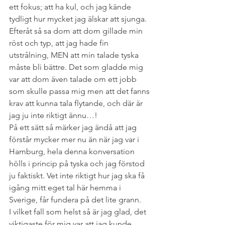
ett fokus; att ha kul, och jag kände 
tydligt hur mycket jag älskar att sjunga.
Efteråt så sa dom att dom gillade min 
röst och typ, att jag hade fin 
utstrålning, MEN att min talade tyska 
måste bli bättre. Det som gladde mig 
var att dom även talade om ett jobb 
som skulle passa mig men att det fanns 
krav att kunna tala flytande, och där är 
jag ju inte riktigt ännu…!
På ett sätt så märker jag ändå att jag 
förstår mycker mer nu än när jag var i 
Hamburg, hela denna konversation 
hölls i princip på tyska och jag förstod 
ju faktiskt. Vet inte riktigt hur jag ska få 
igång mitt eget tal här hemma i 
Sverige, får fundera på det lite grann.
I vilket fall som helst så är jag glad, det 
viktigaste för mig var att jag kunde 