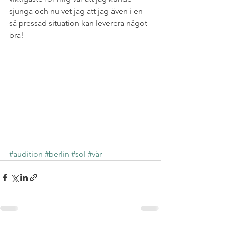
sjunga och nu vet jag att jag även i en 
så pressad situation kan leverera något 
bra!
#audition
#berlin
#sol
#vår