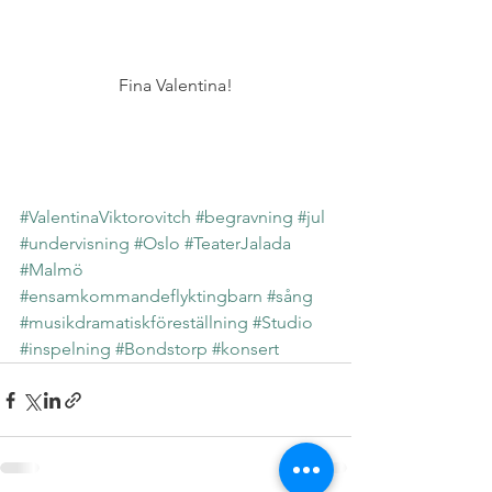
Fina Valentina!
#ValentinaViktorovitch
#begravning
#jul
#undervisning
#Oslo
#TeaterJalada
#Malmö
#ensamkommandeflyktingbarn
#sång
#musikdramatiskföreställning
#Studio
#inspelning
#Bondstorp
#konsert