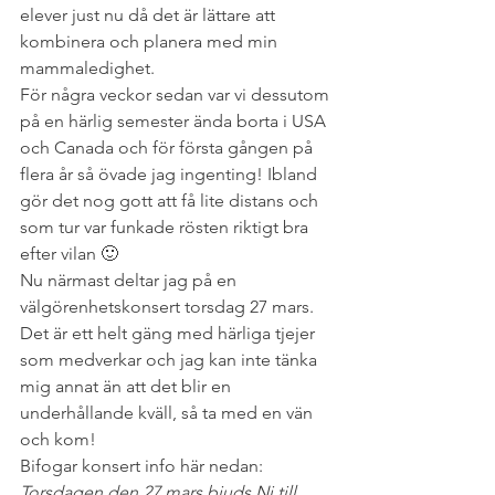
elever just nu då det är lättare att 
kombinera och planera med min 
mammaledighet.
För några veckor sedan var vi dessutom 
på en härlig semester ända borta i USA 
och Canada och för första gången på 
flera år så övade jag ingenting! Ibland 
gör det nog gott att få lite distans och 
som tur var funkade rösten riktigt bra 
efter vilan 🙂
Nu närmast deltar jag på en 
välgörenhetskonsert torsdag 27 mars. 
Det är ett helt gäng med härliga tjejer 
som medverkar och jag kan inte tänka 
mig annat än att det blir en 
underhållande kväll, så ta med en vän 
och kom!
Bifogar konsert info här nedan:
Torsdagen den 27 mars bjuds Ni till 