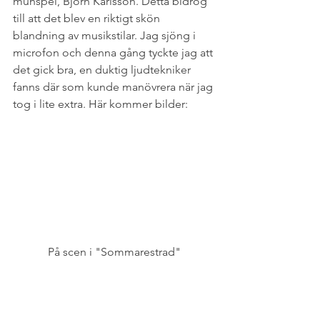
munspel, Björn Karlsson. Detta bidrog 
till att det blev en riktigt skön 
blandning av musikstilar. Jag sjöng i 
microfon och denna gång tyckte jag att 
det gick bra, en duktig ljudtekniker 
fanns där som kunde manövrera när jag 
tog i lite extra. Här kommer bilder:
På scen i "Sommarestrad"