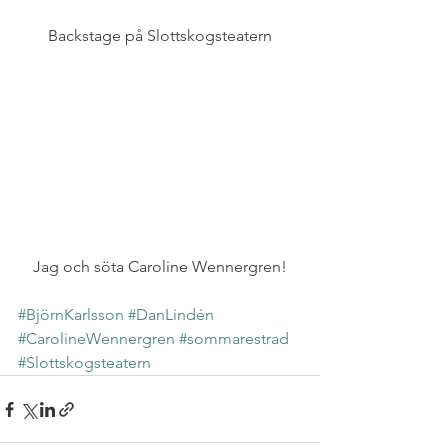
Backstage på Slottskogsteatern
Jag och söta Caroline Wennergren!
#BjörnKarlsson
#DanLindén
#CarolineWennergren
#sommarestrad
#Slottskogsteatern