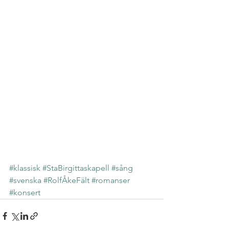
#klassisk
#StaBirgittaskapell
#sång
#svenska
#RolfÅkeFält
#romanser
#konsert