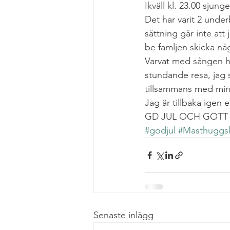
Ikväll kl. 23.00 sju
Det har varit 2 unde
sättning går inte att
be famljen skicka någr
Varvat med sången har
stundande resa, jag sk
tillsammans med min sl
Jag är tillbaka igen 
GD JUL OCH GOTT 
#godjul
#Masthuggs
Senaste inlägg