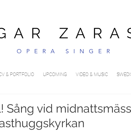
GAR ZARA
OPERA SINGER
CV & PORTFOLIO
UPCOMING
VIDEO & MUSIC
SWEDI
 Sång vid midnattsmässa
Masthuggskyrkan