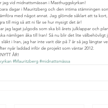
nger jag vid midnattsmässan i Masthuggskyrkan!
rbara dagar i Mauritzberg och den intima stämningen som
 jämföra med något annat. Jag glömde såklart att ta kort
a till mig så att ni får se hur mysigt det är!
 jag lagat julgodis som ska bli årets julklappar och plan
a nämligen åka till Iran! Så nu blir det lite välbehövligt j
äkt i Iran, jag har inte varit där på 7 år så jag längtar ve
efter nyår laddad inför de projekt som väntar 2012.
NYTT ÅR!
kyrkan
#Mauritzberg
#midnattsmässa