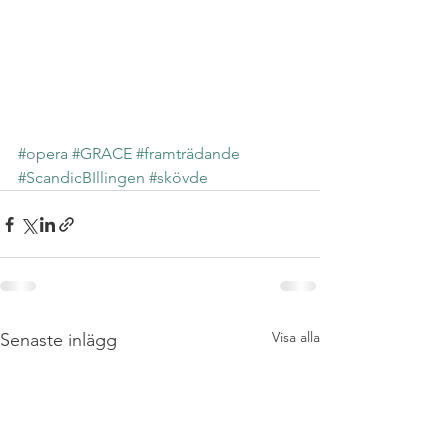
#opera
#GRACE
#framträdande
#ScandicBIllingen
#skövde
Visa alla
Senaste inlägg