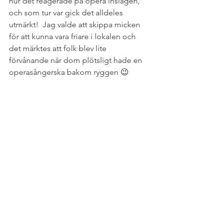
hur det reagerade på opera inslagen, 
och som tur var gick det alldeles 
utmärkt!  Jag valde att skippa micken 
för att kunna vara friare i lokalen och 
det märktes att folk blev lite 
förvånande när dom plötsligt hade en 
operasångerska bakom ryggen 😉