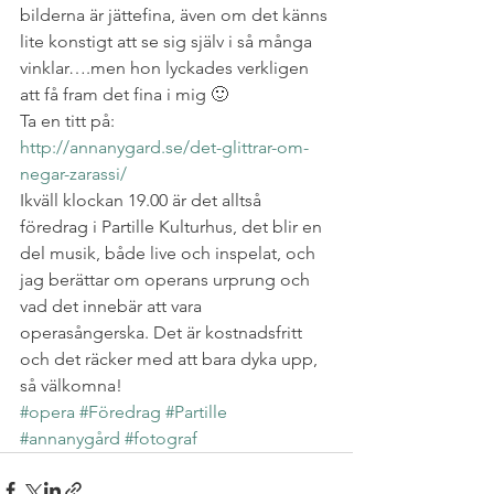
bilderna är jättefina, även om det känns 
lite konstigt att se sig själv i så många 
vinklar….men hon lyckades verkligen 
att få fram det fina i mig 🙂
Ta en titt på:
http://annanygard.se/det-glittrar-om-
negar-zarassi/
Ikväll klockan 19.00 är det alltså 
föredrag i Partille Kulturhus, det blir en 
del musik, både live och inspelat, och 
jag berättar om operans urprung och 
vad det innebär att vara 
operasångerska. Det är kostnadsfritt 
och det räcker med att bara dyka upp, 
så välkomna!
#opera
#Föredrag
#Partille
#annanygård
#fotograf