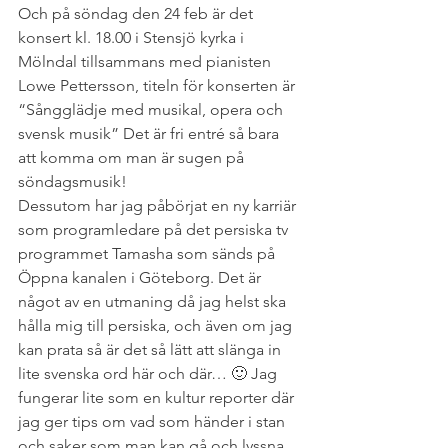
Och på söndag den 24 feb är det 
konsert kl. 18.00 i Stensjö kyrka i 
Mölndal tillsammans med pianisten 
Lowe Pettersson, titeln för konserten är 
“Sångglädje med musikal, opera och 
svensk musik” Det är fri entré så bara 
att komma om man är sugen på 
söndagsmusik!
Dessutom har jag påbörjat en ny karriär 
som programledare på det persiska tv 
programmet Tamasha som sänds på 
Öppna kanalen i Göteborg. Det är 
något av en utmaning då jag helst ska 
hålla mig till persiska, och även om jag 
kan prata så är det så lätt att slänga in 
lite svenska ord här och där… 🙂 Jag 
fungerar lite som en kultur reporter där 
jag ger tips om vad som händer i stan 
och saker som man kan gå och lyssna 