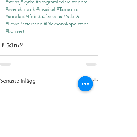
#stensjökyrka
#programledare
#opera
#svenskmusik
#musikal
#Tamasha
#söndag24feb
#50årskalas
#YakiDa
#LowePettersson
#Dicksonskapalatset
#konsert
Visa alla
Senaste inlägg